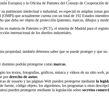
nión Europea) y la Oficina de Patentes del Consejo de Cooperación de 
su patrimonio intelectual o industrial, en especial en amplias zonas geog
al (OMPI) que actualmente cuenta con un total de 192 Estados miembros 
o que deba ser objeto de protección (patentes, marcas, dibujos y modelo
en materia de Patentes o (PCT), el sistema de Madrid para el registro
cción internacional de los diseños industriales.
ra propiedad, también debemos saber que se puede proteger y que no. 
de dominio podrán protegerse como
marcas
.
plo los textos, fotografías, gráficos, música y vídeos de un sitio web, 
se por
derecho de autor.
áficas de usuario y las páginas Web pueden protegerse mediante
la legis
de fuente, código objeto, los algoritmos, los programas u otras descripci
 datos) pueden protegerse mediante la legislación sobre
secretos comerci