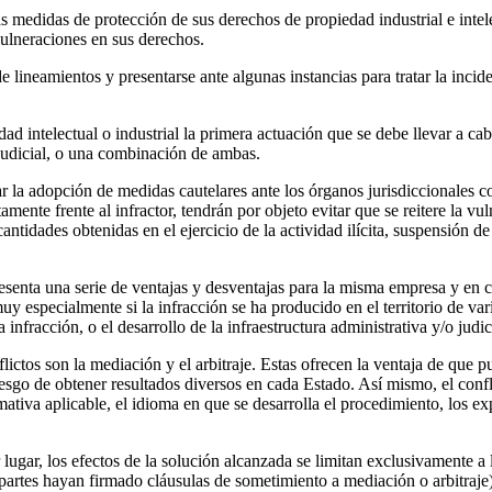
s medidas de protección de sus derechos de propiedad industrial e intel
 vulneraciones en sus derechos.
 lineamientos y presentarse ante algunas instancias para tratar la incide
 intelectual o industrial la primera actuación que se debe llevar a cabo
trajudicial, o una combinación de ambas.
ar la adopción de medidas cautelares ante los órganos jurisdiccionales 
mente frente al infractor, tendrán por objeto evitar que se reitere la vu
antidades obtenidas en el ejercicio de la actividad ilícita, suspensión de
senta una serie de ventajas y desventajas para la misma empresa y en cu
muy especialmente si la infracción se ha producido en el territorio de var
nfracción, o el desarrollo de la infraestructura administrativa y/o judi
lictos son la mediación y el arbitraje. Estas ofrecen la ventaja de que p
iesgo de obtener resultados diversos en cada Estado. Así mismo, el confl
mativa aplicable, el idioma en que se desarrolla el procedimiento, los ex
lugar, los efectos de la solución alcanzada se limitan exclusivamente a 
 partes hayan firmado cláusulas de sometimiento a mediación o arbitraje),