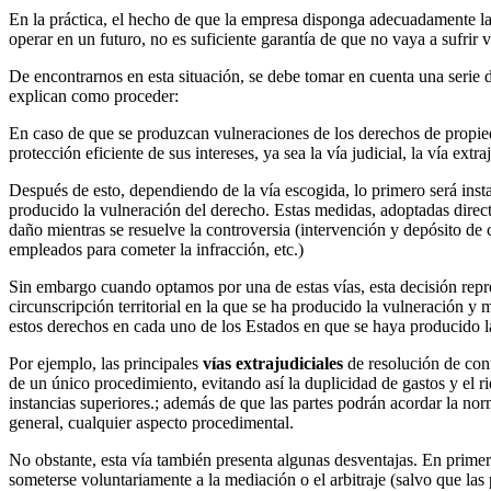
En la práctica, el hecho de que la empresa disponga adecuadamente la
operar en un futuro, no es suficiente garantía de que no vaya a sufrir
De encontrarnos en esta situación, se debe tomar en cuenta una serie de
explican como proceder:
En caso de que se produzcan vulneraciones de los derechos de propiedad
protección eficiente de sus intereses, ya sea la vía judicial, la vía ex
Después de esto, dependiendo de la vía escogida, lo primero será inst
producido la vulneración del derecho. Estas medidas, adoptadas directa
daño mientras se resuelve la controversia (intervención y depósito de c
empleados para cometer la infracción, etc.)
Sin embargo cuando optamos por una de estas vías, esta decisión repre
circunscripción territorial en la que se ha producido la vulneración y 
estos derechos en cada uno de los Estados en que se haya producido la i
Por ejemplo, las principales
vías extrajudiciales
de resolución de conf
de un único procedimiento, evitando así la duplicidad de gastos y el r
instancias superiores.; además de que las partes podrán acordar la nor
general, cualquier aspecto procedimental.
No obstante, esta vía también presenta algunas desventajas. En primer 
someterse voluntariamente a la mediación o el arbitraje (salvo que las