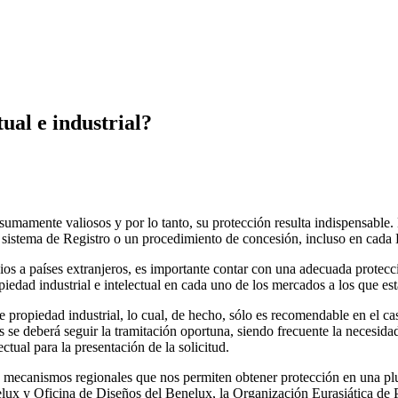
ual e industrial?
 sumamente valiosos y por lo tanto, su protección resulta indispensable. 
istema de Registro o un procedimiento de concesión, incluso en cada Es
s a países extranjeros, es importante contar con una adecuada protección
piedad industrial e intelectual en cada uno de los mercados a los que est
 de propiedad industrial, lo cual, de hecho, sólo es recomendable en el
se deberá seguir la tramitación oportuna, siendo frecuente la necesidad 
ctual para la presentación de la solicitud.
s mecanismos regionales que nos permiten obtener protección en una plur
ux y Oficina de Diseños del Benelux, la Organización Eurasiática de P