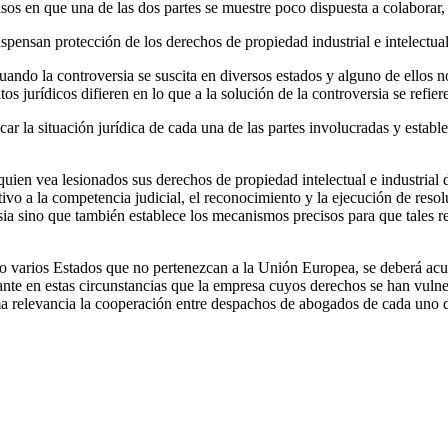
s en que una de las dos partes se muestre poco dispuesta a colaborar, l
spensan protección de los derechos de propiedad industrial e intelectual
 cuando la controversia se suscita en diversos estados y alguno de ellos
os jurídicos difieren en lo que a la solución de la controversia se refiere
icar la situación jurídica de cada una de las partes involucradas y establ
uien vea lesionados sus derechos de propiedad intelectual e industrial 
o a la competencia judicial, el reconocimiento y la ejecución de resoluc
ia sino que también establece los mecanismos precisos para que tales r
 o varios Estados que no pertenezcan a la Unión Europea, se deberá acud
ante en estas circunstancias que la empresa cuyos derechos se han vulne
ma relevancia la cooperación entre despachos de abogados de cada uno de