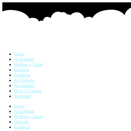
Ir
al
contenido
Inicio
Actualidad
Belleza y Salud
Deporte
Empresa
En Portada
Novedades
Ocio y Cultura
Sociedad
Inicio
Actualidad
Belleza y Salud
Deporte
Empresa