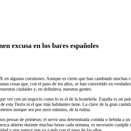
nen excusa en los bares españoles
XX en algunas cuestiones. Aunque es cierto que han cambiado muchas cos
gunas cosas que, con el paso de los años, se han convertido en verdader
nuestras ciudades y, en definitiva, nuestras gentes.
e ver con un negocio como lo es el de la hostelería. España es un país
e esta Tierra ni el que más habitantes tiene. La clave de la gran cantida
al menos aunque sea por unos minutos, de la rutina.
s pensar de primeras: el servir una determinada comida o bebida a un c
ezca abierto durante muchas horas cada semana, es necesario cumplir co
nidad y que parece que va a más con el paso de los años.