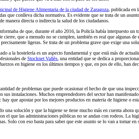
ipal de Higiene Alimentaria de la ciudad de Zaragoza
, publicada en 
as que conlleva dicha normativa. Es evidente que se trata de un asunto 
de manera directa o indirecta la salud de los ciudadanos.
formaba de que, durante el año 2016, la Policía había interpuesto un t
e cierre, que a menudo no se cumplen, también es real que algunas de e
n precisamente ligeras. Se trata de un problema grave que exige una solu
cado a la hostelería es un aspecto fundamental y que está más de actua
rofesionales de
Stocknet Vallès
, una entidad que se dedica a proporcion
uerzos en higiene en los últimos tiempos y que, en pos de ello, han de
cantidad de problemas que puede ocasionar el hecho de que una inspecci
en sus instalaciones. Muchos emprendedores del sector han manifestado s
ra: hay que apostar por los mejores productos en materia de higiene o es
ado una solución y que la higiene se tiene mucho más en cuenta ahora 
on el que las administraciones públicas no se andan con rodeos. La higi
nas. Solo con eso basta para saber que este asunto se lo van a tomar en s