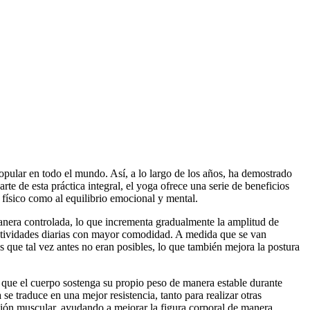
 popular en todo el mundo. Así, a lo largo de los años, ha demostrado
rte de esta práctica integral, el yoga ofrece una serie de beneficios
r físico como al equilibrio emocional y mental.
 manera controlada, lo que incrementa gradualmente la amplitud de
e actividades diarias con mayor comodidad. A medida que se van
que tal vez antes no eran posibles, lo que también mejora la postura
n que el cuerpo sostenga su propio peso de manera estable durante
e traduce en una mejor resistencia, tanto para realizar otras
ación muscular, ayudando a mejorar la figura corporal de manera