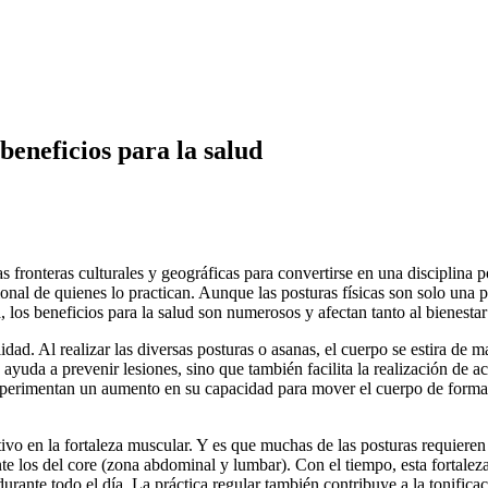
beneficios para la salud
las fronteras culturales y geográficas para convertirse en una disciplina
onal de quienes lo practican. Aunque las posturas físicas son solo una pa
, los beneficios para la salud son numerosos y afectan tanto al bienesta
lidad. Al realizar las diversas posturas o asanas, el cuerpo se estira de
o ayuda a prevenir lesiones, sino que también facilita la realización d
xperimentan un aumento en su capacidad para mover el cuerpo de formas 
ivo en la fortaleza muscular. Y es que muchas de las posturas requiere
e los del core (zona abdominal y lumbar). Con el tiempo, esta fortaleza s
urante todo el día. La práctica regular también contribuye a la tonific