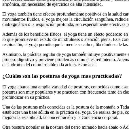
armónica, sin necesidad de ejercicios de alta intensidad.
El yoga también tiene efectos profundamente positivos en la salud ca
movimientos fluidos, el yoga mejora la circulación sanguínea, reduciend
diafragmática o la respiración profunda, son especialmente efectivas p
Además de los beneficios físicos, el yoga tiene un efecto poderoso en 
lo que promueve un estado de mindfulness o atención plena. Esta conex
respiración, el yoga permite que la mente se calme, liberándose de la
Asimismo, la práctica regular de yoga también influye positivamente en 
proceso digestivo y previene problemas como el estreñimiento. Ademá
el síndrome del colon irritable o la acidez estomacal.
¿Cuáles son las posturas de yoga más practicadas?
El yoga abarca una amplia variedad de posturas, conocidas como asanas,
posturas son muy populares y se practican con frecuencia tanto en cla
profundizar en su práctica.
Una de las posturas más conocidas es la postura de la montaña o Tadas
establecer una base sólida en la práctica del yoga. Se realiza de pie, c
mejorar la estabilidad, la concentración y la conciencia corporal.
Otra postura popular es la postura del perro mirando hacia abajo o Ad