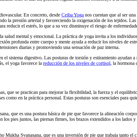
rdiovascular. En concreto, desde
Ceiba Yoga
nos cuentan que al ser una 
o la presión arterial y favoreciendo la oxigenación de los tejidos. Las 
ara reducir el estrés, lo que a su vez disminuye el riesgo de enfermedad
la salud mental y emocional. La práctica de yoga invita a los individuo
ión profunda entre cuerpo y mente ayuda a reducir los niveles de estrés
s tensiones diarias y promoviendo una sensación de paz interna.
el sistema digestivo. Las posturas de torsión y estiramiento ayudan a me
s, el yoga favorece la
reducción de los niveles de cortisol
, la hormona 
 que se practican para mejorar la flexibilidad, la fuerza y el equilibr
ses como en la práctica personal. Estas posturas son esenciales para qui
ana, que es una postura básica de pie que favorece la alineación corpo
on los pies juntos, las piernas firmes, los brazos extendidos a los lados 
ho Mukha Svanasana, que es una inversión de pie que trabaja tanto el cu