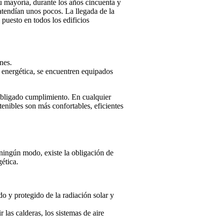
su mayoría, durante los años cincuenta y
atendían unos pocos. La llegada de la
 puesto en todos los edificios
nes.
n energética, se encuentren equipados
 obligado cumplimiento. En cualquier
tenibles son más confortables, eficientes
 ningún modo, existe la obligación de
gética.
o y protegido de la radiación solar y
 las calderas, los sistemas de aire