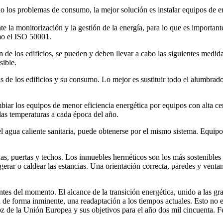
 los problemas de consumo, la mejor solución es instalar equipos de en
te la monitorización y la gestión de la energía, para lo que es important
mo el ISO 50001.
ión de los edificios, se pueden y deben llevar a cabo las siguientes medid
sible.
 de los edificios y su consumo. Lo mejor es sustituir todo el alumbrad
biar los equipos de menor eficiencia energética por equipos con alta ce
as temperaturas a cada época del año.
 agua caliente sanitaria, puede obtenerse por el mismo sistema. Equipos
s, puertas y techos. Los inmuebles herméticos son los más sostenibles p
gerar o caldear las estancias. Una orientación correcta, paredes y ventan
tes del momento. El alcance de la transición energética, unido a las g
 de forma inminente, una readaptación a los tiempos actuales. Esto no es
 voz de la Unión Europea y sus objetivos para el año dos mil cincuenta.