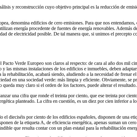
nálisis y reconstrucción cuyo objetivo principal es la reducción de emis
pea, denomina edificios de cero emisiones. Para que nos entendamos, en
tilizan energía procedente de fuentes de energía renovables. Además de
idad de electricidad posible. De tal manera que, si unimos el precepto c
 Pacto Verde Europeo son claros al respecto: de cara al año dos mil cin
o y las mismas instalaciones de los edificios e inmuebles, deben adaptar
a la rehabilitación, acabará siendo, aludiendo a la necesidad de frenar e
ciedad en una sociedad verde: más limpia y eficiente. Obviamente, se p
queda muy claro si el orden de los factores, puede alterar el resultado.
anzar una cifra que ronde el treinta por ciento, que ese treinta por cient
nergética planteado. La cifra en cuestión, es un diez por cien inferior a 
 el dieciséis por ciento de los edificios españoles, disponen de una etiq
ponen de la etiqueta A, de eficiencia energética, apenas suman un cero c
ible que resulta contar con un plan estatal para la rehabilitación energé