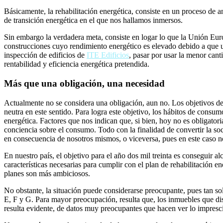
Básicamente, la rehabilitación energética, consiste en un proceso de a
de transición energética en el que nos hallamos inmersos.
Sin embargo la verdadera meta, consiste en logar lo que la Unión Euro
construcciones cuyo rendimiento energético es elevado debido a que u
inspección de edificios de
ITE Edificios
, pasar por usar la menor cant
rentabilidad y eficiencia energética pretendida.
Más que una obligación, una necesidad
Actualmente no se considera una obligación, aun no. Los objetivos del
neutra en este sentido. Para logra este objetivo, los hábitos de consum
energética. Factores que nos indican que, si bien, hoy no es obligatori
conciencia sobre el consumo. Todo con la finalidad de convertir la so
en consecuencia de nosotros mismos, o viceversa, pues en este caso no 
En nuestro país, el objetivo para el año dos mil treinta es conseguir alc
características necesarias para cumplir con el plan de rehabilitación e
planes son más ambiciosos.
No obstante, la situación puede considerarse preocupante, pues tan solo
E, F y G. Para mayor preocupación, resulta que, los inmuebles que dis
resulta evidente, de datos muy preocupantes que hacen ver lo imprescind