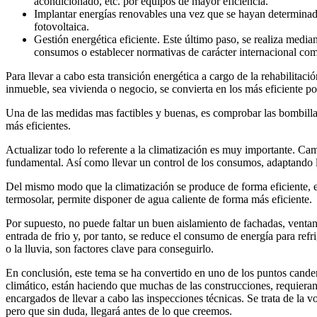
acondicionado, etc. por equipos de mayor eficiencia.
Implantar energías renovables una vez que se hayan determinado
fotovoltaica.
Gestión energética eficiente. Este último paso, se realiza median
consumos o establecer normativas de carácter internacional co
Para llevar a cabo esta transición energética a cargo de la rehabilitac
inmueble, sea vivienda o negocio, se convierta en los más eficiente po
Una de las medidas mas factibles y buenas, es comprobar las bombillas
más eficientes.
Actualizar todo lo referente a la climatización es muy importante. Cam
fundamental. Así como llevar un control de los consumos, adaptando l
Del mismo modo que la climatización se produce de forma eficiente, el
termosolar, permite disponer de agua caliente de forma más eficiente.
Por supuesto, no puede faltar un buen aislamiento de fachadas, ventana
entrada de frio y, por tanto, se reduce el consumo de energía para refri
o la lluvia, son factores clave para conseguirlo.
En conclusión, este tema se ha convertido en uno de los puntos canden
climático, están haciendo que muchas de las construcciones, requieran
encargados de llevar a cabo las inspecciones técnicas. Se trata de la
pero que sin duda, llegará antes de lo que creemos.