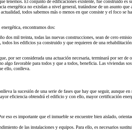
que tenemos. El conjunto de edificaciones existente, fue construido es 
cia energética no existían a nivel general, tratándose de un asunto que 
de actualidad, todos sabemos más o menos en que consiste y el foco se ha
n energética, encontramos dos:
año dos mil treinta, todas las nuevas construcciones, sean de cero emisio
a, todos los edificios ya construido y que requieren de una rehabilitació
 que, por ser considerada una actuación necesaria, terminará por ser de
mo algo favorable para todos y que a todos, beneficia. Las viviendas sos
e ello, conlleva.
conlleva la sucesión de una serie de fases que hay que seguir, aunque en
ayor eficiencia obtendrá el edificio y con ello, mayor certificación ener
 eso es importante que el inmueble se encuentre bien aislado, orientad
imiento de las instalaciones y equipos. Para ello, es necesarios sustituir