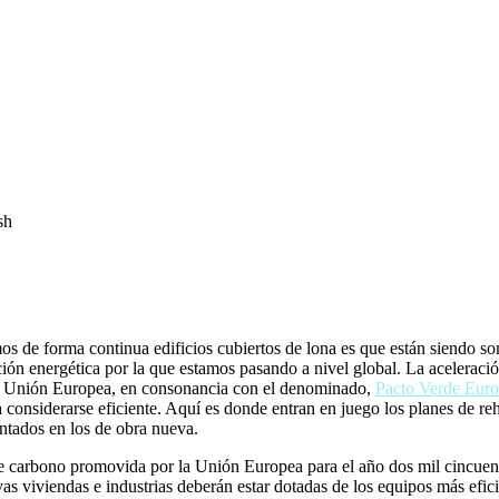
mos de forma continua edificios cubiertos de lona es que están siendo so
ición energética por la que estamos pasando a nivel global. La aceleraci
 la Unión Europea, en consonancia con el denominado,
Pacto Verde Eur
 considerarse eficiente. Aquí es donde entran en juego los planes de reh
ntados en los de obra nueva.
 de carbono promovida por la Unión Europea para el año dos mil cincuent
vas viviendas e industrias deberán estar dotadas de los equipos más efici