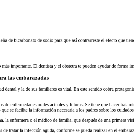
 de bicarbonato de sodio para que así contrarreste el efecto que tiene
 más importante. El dentista y el obstetra te pueden ayudar de forma imp
ara las embarazadas
ud dental y la de sus familiares es vital. En este sentido cobra protago
vos de enfermedades orales actuales y futuras. Se tiene que hacer trata
ue se facilite la información necesaria a los padres sobre los cuidados o
, la enfermera o el médico de familia, que después de una primera visita
ás de tratar la infección aguda, conforme se pueda realizar en el embara