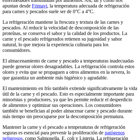
enfermedades transmitidas por alimentos. Así, tal y como nos
apuntan desde
Frimavi
, la temperatura adecuada de refrigeración
para carnes y pescados suele ser de 0°C a 4°C.
La refrigeración mantiene la frescura y textura de las carnes y
pescados. Al reducir la velocidad de descomposición de las
proteínas, se conserva el sabor y la calidad de los productos. La
carne y el pescado refrigerados retienen su jugosidad y sabor
natural, lo que mejora la experiencia culinaria para los
consumidores.
El almacenamiento de carne y pescado a temperaturas inadecuadas
puede generar olores desagradables. La refrigeración controla estos
olores y evita que se propaguen a otros alimentos en la nevera, lo
que garantiza un ambiente más higiénico y agradable.
El mantenimiento en frío también extiende significativamente la vida
útil de la carne y el pescado. Esto es especialmente importante para
minoristas y productores, ya que les permite reducir el desperdicio
de alimentos y optimizar sus operaciones. Los consumidores
también se benefician al poder almacenar carne y pescado durante
más tiempo sin preocuparse por la descomposición prematura.
Mantener la carne y el pescado a temperaturas de refrigeración
seguras es esencial para prevenir la proliferación de
patógenos
peligrosos
, como Salmonella, E. coli y Listeria. La refrigeración