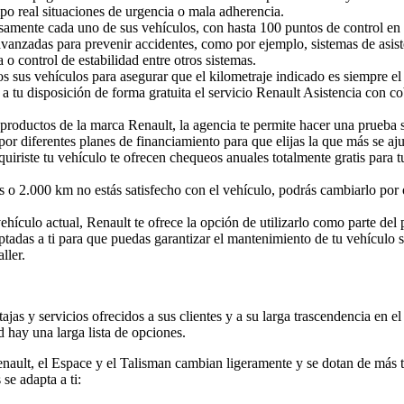
o real situaciones de urgencia o mala adherencia.
osamente cada uno de sus vehículos, con hasta 100 puntos de control en
avanzadas para prevenir accidentes, como por ejemplo, sistemas de asis
o control de estabilidad entre otros sistemas.
s sus vehículos para asegurar que el kilometraje indicado es siempre el
ás a tu disposición de forma gratuita el servicio Renault Asistencia con 
 productos de la marca Renault, la agencia te permite hacer una prueba 
or diferentes planes de financiamiento para que elijas la que más se ajus
uiriste tu vehículo te ofrecen chequeos anuales totalmente gratis par
es o 2.000 km no estás satisfecho con el vehículo, podrás cambiarlo por 
vehículo actual, Renault te ofrece la opción de utilizarlo como parte de
tadas a ti para que puedas garantizar el mantenimiento de tu vehículo s
ller.
as y servicios ofrecidos a sus clientes y a su larga trascendencia en el
 hay una larga lista de opciones.
enault, el Espace y el Talisman cambian ligeramente y se dotan de más 
se adapta a ti: