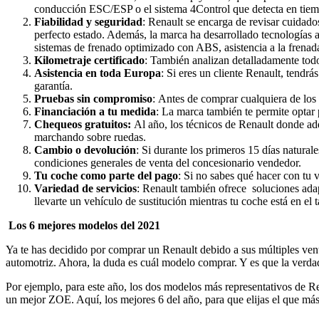
conducción ESC/ESP o el sistema 4Control que detecta en tiemp
Fiabilidad y seguridad
: Renault se encarga de revisar cuidad
perfecto estado. Además, la marca ha desarrollado tecnologías 
sistemas de frenado optimizado con ABS, asistencia a la frenada 
Kilometraje certificado
: También analizan detalladamente todo
Asistencia en toda Europa
: Si eres un cliente Renault, tendr
garantía.
Pruebas sin compromiso
: Antes de comprar cualquiera de los
Financiación a tu medida
: La marca también te permite optar p
Chequeos gratuitos:
Al año, los técnicos de Renault donde adq
marchando sobre ruedas.
Cambio o devolución
: Si durante los primeros 15 días natural
condiciones generales de venta del concesionario vendedor.
Tu coche como parte del pago
: Si no sabes qué hacer con tu 
Variedad de servicios
: Renault también ofrece soluciones adap
llevarte un vehículo de sustitución mientras tu coche está en el ta
Los 6 mejores modelos del 2021
Ya te has decidido por comprar un Renault debido a sus múltiples ventaj
automotriz. Ahora, la duda es cuál modelo comprar. Y es que la verdad
Por ejemplo, para este año, los dos modelos más representativos de R
un mejor ZOE. Aquí, los mejores 6 del año, para que elijas el que más 