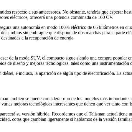
tidos respecto a sus antecesores. No obstante, tendrás que esperar hast
ulsores eléctricos, ofrecerá una potencia combinada de 160 CV.
 asegura una autonomía en modo 100% eléctrico de 65 kilómetros en ciud
 de cambios sin embrague que dispone de dos marchas para la parte eléct
 destinadas a la recuperación de energía.
pesar de la moda SUV, el compacto sigue siendo una compra popular ent
bios de diseño y mejoras tecnológicas, tales como una instrumentación 
diésel, e incluso, la aparición de algún tipo de electrificación. La act
man también se puede considerar uno de los modelos más importantes de
y varias mejoras tecnológicas interesantes que tienen que ver tanto con l
o aparecerá su versión híbrida. Recordemos que el Talisman actual tiene
cidad, cotas que cambian ligeramente si hablamos de la versión familiar,