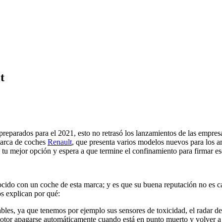
t
reparados para el 2021, esto no retrasó los lanzamientos de las empresas
marca de coches
Renault
, que presenta varios modelos nuevos para los a
ge tu mejor opción y espera a que termine el confinamiento para firmar es
cido con un coche de esta marca; y es que su buena reputación no es cas
os explican por qué:
ables, ya que tenemos por ejemplo sus sensores de toxicidad, el radar d
l motor apagarse automáticamente cuando está en punto muerto y volver a