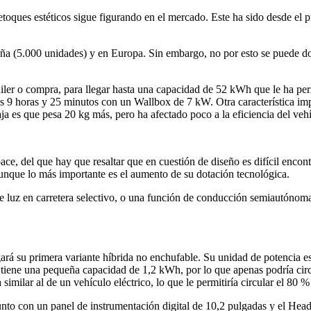
ques estéticos sigue figurando en el mercado. Este ha sido desde el pr
a (5.000 unidades) y en Europa. Sin embargo, no por esto se puede dorm
quiler o compra, para llegar hasta una capacidad de 52 kWh que le ha p
as 9 horas y 25 minutos con un Wallbox de 7 kW. Otra característica im
a es que pesa 20 kg más, pero ha afectado poco a la eficiencia del veh
e, del que hay que resaltar que en cuestión de diseño es difícil encont
Aunque lo más importante es el aumento de su dotación tecnológica.
e luz en carretera selectivo, o una función de conducción semiautónoma 
ará su primera variante híbrida no enchufable. Su unidad de potencia e
tiene una pequeña capacidad de 1,2 kWh, por lo que apenas podría circu
similar al de un vehículo eléctrico, lo que le permitiría circular el 80
nto con un panel de instrumentación digital de 10,2 pulgadas y el Hea