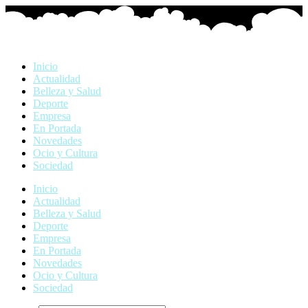
Ir
al
contenido
Inicio
Actualidad
Belleza y Salud
Deporte
Empresa
En Portada
Novedades
Ocio y Cultura
Sociedad
Inicio
Actualidad
Belleza y Salud
Deporte
Empresa
En Portada
Novedades
Ocio y Cultura
Sociedad