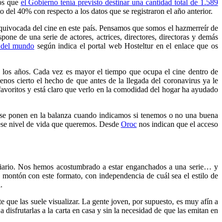
mos que
el Gobierno tenía previsto destinar una cantidad total de 1.589
 del 40% con respecto a los datos que se registraron el año anterior.
equivocada del cine en este país. Pensamos que somos el hazmerreír de
one de una serie de actores, actrices, directores, directoras y demás
 del mundo
según indica el portal web Hosteltur en el enlace que os
 los años. Cada vez es mayor el tiempo que ocupa el cine dentro de
nos cierto el hecho de que antes de la llegada del coronavirus ya le
favoritos y está claro que verlo en la comodidad del hogar ha ayudado
e se ponen en la balanza cuando indicamos si tenemos o no una buena
 ese nivel de vida que queremos. Desde
Oroc
nos indican que el acceso
 diario. Nos hemos acostumbrado a estar enganchados a una serie… y
montón con este formato, con independencia de cuál sea el estilo de
.
 que las suele visualizar. La gente joven, por supuesto, es muy afín a
 disfrutarlas a la carta en casa y sin la necesidad de que las emitan en