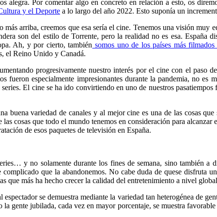
nos alegra. Por comentar algo en concreto en relación a esto, os dire
 Cultura y el Deporte
a lo largo del año 2022. Esto suponía un incremento
do más arriba, creemos que esa sería el cine. Tenemos una visión muy 
era son del estilo de Torrente, pero la realidad no es esa. España disp
pa. Ah, y por cierto, también
somos uno de los países más filmados
s, el Reino Unido y Canadá.
mentando progresivamente nuestro interés por el cine con el paso de
os fueron especialmente impresionantes durante la pandemia, no es me
 series. El cine se ha ido convirtiendo en uno de nuestros pasatiempos 
 una buena variedad de canales y al mejor cine es una de las cosas qu
 de las cosas que todo el mundo tenemos en consideración para alcanzar
tratación de esos paquetes de televisión en España.
series… y no solamente durante los fines de semana, sino también a
te complicado que la abandonemos. No cabe duda de quese disfruta un 
osas que más ha hecho crecer la calidad del entretenimiento a nivel global
l espectador se demuestra mediante la variedad tan heterogénea de gente
 la gente jubilada, cada vez en mayor porcentaje, se muestra favorable a