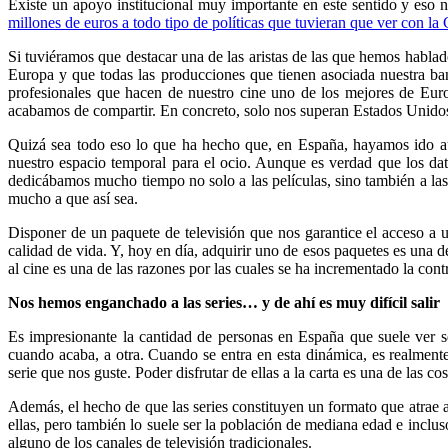
Existe un apoyo institucional muy importante en este sentido y eso 
millones de euros a todo tipo de políticas que tuvieran que ver con la
Si tuviéramos que destacar una de las aristas de las que hemos habla
Europa y que todas las producciones que tienen asociada nuestra band
profesionales que hacen de nuestro cine uno de los mejores de Euro
acabamos de compartir. En concreto, solo nos superan Estados Unido
Quizá sea todo eso lo que ha hecho que, en España, hayamos ido au
nuestro espacio temporal para el ocio. Aunque es verdad que los dat
dedicábamos mucho tiempo no solo a las películas, sino también a las
mucho a que así sea.
Disponer de un paquete de televisión que nos garantice el acceso a
calidad de vida. Y, hoy en día, adquirir uno de esos paquetes es una
al cine es una de las razones por las cuales se ha incrementado la con
Nos hemos enganchado a las series… y de ahí es muy difícil salir
Es impresionante la cantidad de personas en España que suele ver 
cuando acaba, a otra. Cuando se entra en esta dinámica, es realmen
serie que nos guste. Poder disfrutar de ellas a la carta es una de las c
Además, el hecho de que las series constituyen un formato que atrae a
ellas, pero también lo suele ser la población de mediana edad e incluso
alguno de los canales de televisión tradicionales.