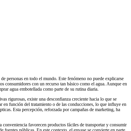
es de personas en todo el mundo. Este fenómeno no puede explicarse
e los consumidores con un recurso tan básico como el agua. Aunque en
mprar agua embotellada como parte de su rutina diaria.
as rigurosas, existe una desconfianza creciente hacia lo que se
ar en función del tratamiento o de las conducciones, lo que influye en
lépticas. Esta percepción, reforzada por campañas de marketing, ha
 la conveniencia favorecen productos fáciles de transportar y consumir
de fuentes públicas. En este contexto, el envase se convierte en parte