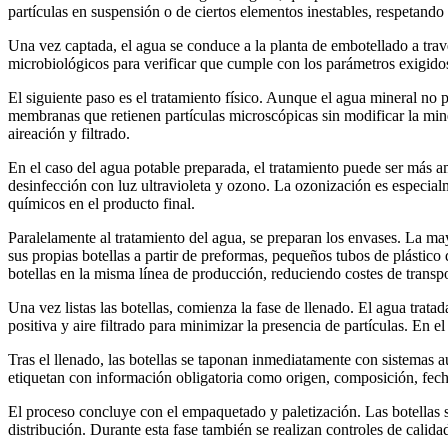
partículas en suspensión o de ciertos elementos inestables, respetando
Una vez captada, el agua se conduce a la planta de embotellado a travé
microbiológicos para verificar que cumple con los parámetros exigidos 
El siguiente paso es el tratamiento físico. Aunque el agua mineral no p
membranas que retienen partículas microscópicas sin modificar la mine
aireación y filtrado.
En el caso del agua potable preparada, el tratamiento puede ser más
desinfección con luz ultravioleta y ozono. La ozonización es especi
químicos en el producto final.
Paralelamente al tratamiento del agua, se preparan los envases. La mayo
sus propias botellas a partir de preformas, pequeños tubos de plástico
botellas en la misma línea de producción, reduciendo costes de transp
Una vez listas las botellas, comienza la fase de llenado. El agua tra
positiva y aire filtrado para minimizar la presencia de partículas. En 
Tras el llenado, las botellas se taponan inmediatamente con sistemas 
etiquetan con información obligatoria como origen, composición, fech
El proceso concluye con el empaquetado y paletización. Las botellas s
distribución. Durante esta fase también se realizan controles de calida