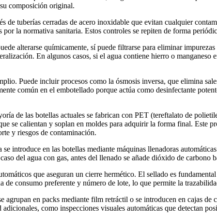
 su composición original.
s de tuberías cerradas de acero inoxidable que evitan cualquier contamin
por la normativa sanitaria. Estos controles se repiten de forma periódi
uede alterarse químicamente, sí puede filtrarse para eliminar impurezas só
ralización. En algunos casos, si el agua contiene hierro o manganeso e
 amplio. Puede incluir procesos como la ósmosis inversa, que elimina s
almente común en el embotellado porque actúa como desinfectante poten
ría de las botellas actuales se fabrican con PET (tereftalato de polietil
 que se calientan y soplan en moldes para adquirir la forma final. Este 
orte y riesgos de contaminación.
tada se introduce en las botellas mediante máquinas llenadoras automátic
el caso del agua con gas, antes del llenado se añade dióxido de carbono 
automáticos que aseguran un cierre hermético. El sellado es fundamental 
a de consumo preferente y número de lote, lo que permite la trazabilid
e agrupan en packs mediante film retráctil o se introducen en cajas de
d adicionales, como inspecciones visuales automáticas que detectan posib