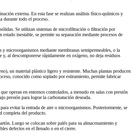
ación externa. En esta fase se realizan análisis físico-químicos y
ca durante todo el proceso.
lidas. Se utilizan sistemas de microfiltración o filtración por
n estado inestable, se permite su separación mediante procesos de
ales y microorganismos mediante membranas semipermeables, o la
te y, al descomponerse rápidamente en oxígeno, no deja residuos
eno), un material plástico ligero y resistente. Muchas plantas producen
proceso, conocido como soplado por estiramiento, permite fabricar
as que operan en entornos controlados, a menudo en salas con presión
bajo presión para lograr la carbonatación deseada.
para evitar la entrada de aire o microorganismos. Posteriormente, se
ad completa del producto.
 cartón. Luego se colocan sobre palés para su almacenamiento y
les defectos en el llenado o en el cierre.