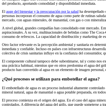
del producto, aportando comodidad y disponibilidad inmediata.
El
auge del bienestar y la preocupación por la salud
ha desempeñado ot
personas incorporan el consumo de agua como parte de rutinas saludab
mercado, con aguas minerales, de manantial, con gas o con mineraliza
A nivel global, grandes compañías han consolidado este mercado. Em
aspiracionales. A su vez, multinacionales de bebidas como The Coca
consumo de refrescos. La capacidad de distribución y marketing de e
Otro factor relevante es la percepción ambiental y sanitaria en deter
inmediata y confiable. Incluso en países con infraestructuras desarro
colectiva de crisis sanitarias influye en la confianza del consumidor,
El componente cultural tampoco debe subestimarse, tal y como nos exp
una práctica habitual, mientras que en otros predomina el agua del gr
producto han convertido al agua en un elemento de imagen personal, e
¿Qué procesos se utilizan para embotellar el agua?
El embotellado de agua es un proceso industrial altamente controlado
mineral natural, agua de manantial o agua potable preparada, en todos l
El proceso comienza en el origen del agua. En el caso del agua minera
controlados. A diferencia del agua del grifo, que puede someterse a tr