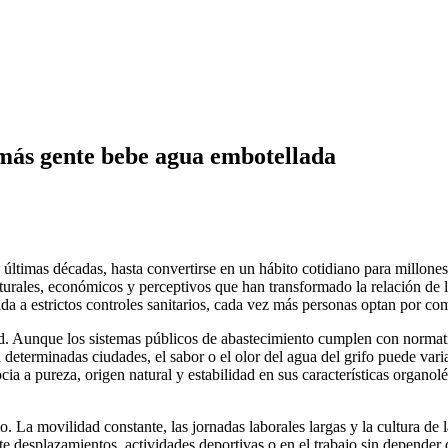
z más gente bebe agua embotellada
últimas décadas, hasta convertirse en un hábito cotidiano para millon
culturales, económicos y perceptivos que han transformado la relación d
da a estrictos controles sanitarios, cada vez más personas optan por co
d. Aunque los sistemas públicos de abastecimiento cumplen con normativ
determinadas ciudades, el sabor o el olor del agua del grifo puede vari
ia a pureza, origen natural y estabilidad en sus características organo
. La movilidad constante, las jornadas laborales largas y la cultura de
te desplazamientos, actividades deportivas o en el trabajo sin depender 