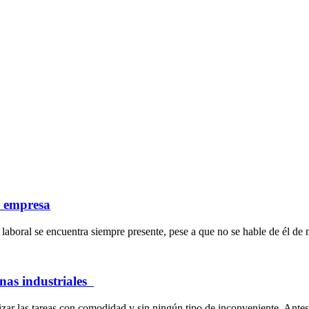
a empresa
laboral se encuentra siempre presente, pese a que no se hable de él de 
inas industriales
ar las tareas con comodidad y sin ningún tipo de inconveniente. Antes 