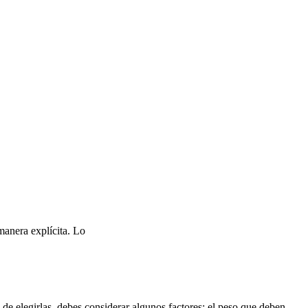
manera explícita. Lo
de elegirlas, debes considerar algunos factores: el peso que deben