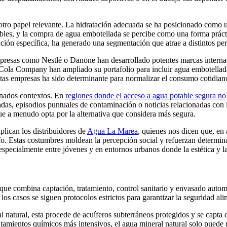
ro papel relevante. La hidratación adecuada se ha posicionado como u
les, y la compra de agua embotellada se percibe como una forma práctica
ción específica, ha generado una segmentación que atrae a distintos per
presas como Nestlé o Danone han desarrollado potentes marcas interna
-Cola Company han ampliado su portafolio para incluir agua embotella
stas empresas ha sido determinante para normalizar el consumo cotidia
minados contextos. En
regiones donde el acceso a agua potable segura no
lladas, episodios puntuales de contaminación o noticias relacionadas c
 que a menudo opta por la alternativa que considera más segura.
lican los distribuidores de
Agua La Marea
, quienes nos dicen que, en
ifo. Estas costumbres moldean la percepción social y refuerzan determin
specialmente entre jóvenes y en entornos urbanos donde la estética y l
 que combina captación, tratamiento, control sanitario y envasado auto
os casos se siguen protocolos estrictos para garantizar la seguridad alim
l natural, esta procede de acuíferos subterráneos protegidos y se capta
atamientos químicos más intensivos, el agua mineral natural solo puede r