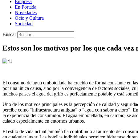
Empresa
En Portada
Novedades
Ocio y Cultura
Sociedad
Buscar
Estos son los motivos por los que cada ve
El consumo de agua embotellada ha crecido de forma constante en las 
por una única causa, sino por la convergencia de factores sociales, 
muchos países el agua del grifo es perfectamente potable y está someti
Uno de los motivos principales es la percepción de calidad y segurida
percibe como “infraestructura antigua” o “agua con sabor a cloro”. En 
la experiencia del consumidor. El agua embotellada, en cambio, se asoc
calado especialmente en entornos urbanos.
El estilo de vida actual también ha contribuido al aumento del consumo
en cualquier lugar. Las botellas individuales permiten hidratarse duran