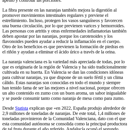
apetito y controlar las porciones.
La fibra presente en las naranjas también mejora la digestión al
promover movimientos intestinales regulares y previene el
estreñimiento. Incluso, protegen los vasos sanguíneos y favorecen
una buena circulación, por lo que previenen varices y hemorroides.
Las personas con artritis y otras enfermedades inflamatorias también
deben apostar por las naranjas, porque los carotenoides y los
flavonoides pueden ayudar a reducir la inflamación en el cuerpo.
Otro de los beneficios es que previenen la formación de piedras en
el riñón y ayudan a eliminar el ácido úrico a través de la orina.
La naranja valenciana es la variedad más apreciada de todas, por lo
que es originaria de la región de Valencia y ha sido tradicionalmente
cultivada en su huerta. En Valencia se dan las condiciones idóneas
para cultivar naranjas, ya que dispone de un suelo fértil y un clima
cálido. Estas naranjas son conocidas en todo el mundo y siempre
han tenido fama de ser las mejores a nivel nacional, porque ofrecen
un alto contenido en zumo con un buen aroma, un sabor inigualable
y se puede consumir tanto como naranja de mesa como para zumo.
Desde
Statista
explican que «en 2022, España produjo alrededor de
2,9 millones de toneladas de naranjas. De este total, 1,4 millones de
toneladas provinieron de la Comunidad Valenciana, dato con el que
esta comunidad autónoma se consolida como la principal productora
de tal fruta durante el año referido. Andalucía ocupó el segundo