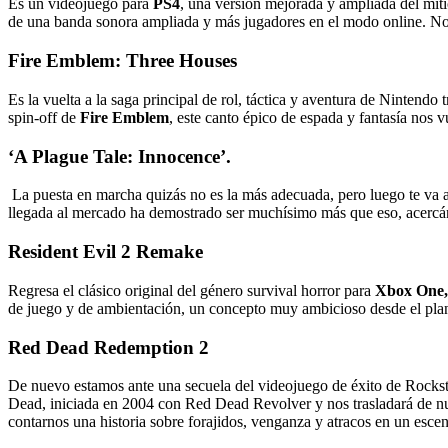
Es un videojuego para
PS4
, una versión mejorada y ampliada del mí
de una banda sonora ampliada y más jugadores en el modo online. Nos 
Fire Emblem: Three Houses
Es la vuelta a la saga principal de rol, táctica y aventura de Nintendo
spin-off de
Fire Emblem
, este canto épico de espada y fantasía nos 
‘A Plague Tale: Innocence’.
La puesta en marcha quizás no es la más adecuada, pero luego te va a e
llegada al mercado ha demostrado ser muchísimo más que eso, acercán
Resident Evil 2 Remake
Regresa el clásico original del género survival horror para
Xbox One,
de juego y de ambientación, un concepto muy ambicioso desde el plan
Red Dead Redemption 2
De nuevo estamos ante una secuela del videojuego de éxito de Rockst
Dead, iniciada en 2004 con Red Dead Revolver y nos trasladará de n
contarnos una historia sobre forajidos, venganza y atracos en un esc