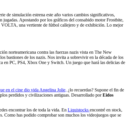
rie de simulación estrena este año varios cambios significativos,
 en jugadas. Apostando por los gráficos del consabido motor Frostbite,
 VOLTA, una vertiente de fútbol callejero y de exhibición. Lo mejor
ción norteamericana contra las fuerzas nazis vista en The New
os bastiones de los nazis. Nos invita a sobrevivir en la década de los
nca en PC, PS4, Xbox One y Switch. Un juego que hará las delicias de
que en el cine dio vida Angelina Jolie,
¿lo recuerdas? Supone el fin de
mplos perdidos y civilizaciones antiguas. Desarrollado por
Eidos
des encontrar los de toda la vida. En
Liquistocks
encontré en stock,
aíses. Como has podido comprobar son muchos los videojuegos que se