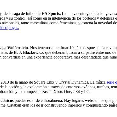
a de la saga de fútbol de
EA Sports
. La nueva entrega de la longeva se
ros y su control, así como en la inteligencia de los porteros y defensas
s nacionales, tanto masculinas como femeninas, y estrena la novedad de
videojuegos.
 saga
Wolfenstein
. Nos tenemos que situar 19 años después de la revolu
melas de
B. J. Blazkowicz,
que deberán buscar a su padre entre uno de l
 en convertirse en una experiencia cooperativa más desenfadada que nu
 en 2013 de la mano de Square Enix y Crystal Dynamics. La mítica
serie 
de la acción y la exploración a través de entornos exóticos, tumbas, te
a exploración y los rompecabezas en Xbox One, PS4 y PC.
clásicos
puedes estar de enhorabuena. Hay lugares webs en los que pue
más me gustaban eran los de ir construyendo imperios y conquistando p