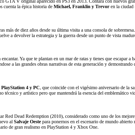
tico GTA V original aparecido en PS3 en 2013. Contará con nuevos grá
cuenta la épica historia de
Michael, Franklin y Trevor
en la ciudad 
 tras más de diez años desde su última visita a una consola de sobremesa.
vuelve a devolver la estrategia y la guerra desde un punto de vista madu
ncantar. Ya que te plantan en un mar de ratas y tienes que escapar a ba
dose a las grandes obras narrativas de esta generación y demostrando 
 PlayStation 4 y PC
, que coincide con el vigésimo aniversario de la s
o técnico y artístico pero que mantendrá la esencia del emblemático v
ar Red Dead Redemption (2010), considerado como uno de los mejores tít
uevo al
Salvaje Oeste
para ponernos en el escenario de mundo abierto 
enario de gran realismo en PlayStation 4 y Xbox One.