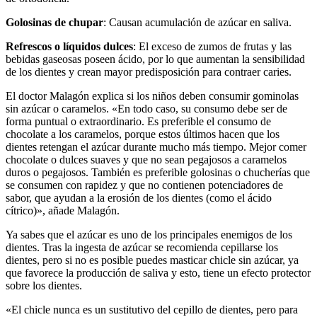
Golosinas de chupar
: Causan acumulación de azúcar en saliva.
Refrescos o líquidos dulces
: El exceso de zumos de frutas y las
bebidas gaseosas poseen ácido, por lo que aumentan la sensibilidad
de los dientes y crean mayor predisposición para contraer caries.
El doctor Malagón explica si los niños deben consumir gominolas
sin azúcar o caramelos. «En todo caso, su consumo debe ser de
forma puntual o extraordinario. Es preferible el consumo de
chocolate a los caramelos, porque estos últimos hacen que los
dientes retengan el azúcar durante mucho más tiempo. Mejor comer
chocolate o dulces suaves y que no sean pegajosos a caramelos
duros o pegajosos. También es preferible golosinas o chucherías que
se consumen con rapidez y que no contienen potenciadores de
sabor, que ayudan a la erosión de los dientes (como el ácido
cítrico)», añade Malagón.
Ya sabes que el azúcar es uno de los principales enemigos de los
dientes. Tras la ingesta de azúcar se recomienda cepillarse los
dientes, pero si no es posible puedes masticar chicle sin azúcar, ya
que favorece la producción de saliva y esto, tiene un efecto protector
sobre los dientes.
«El chicle nunca es un sustitutivo del cepillo de dientes, pero para