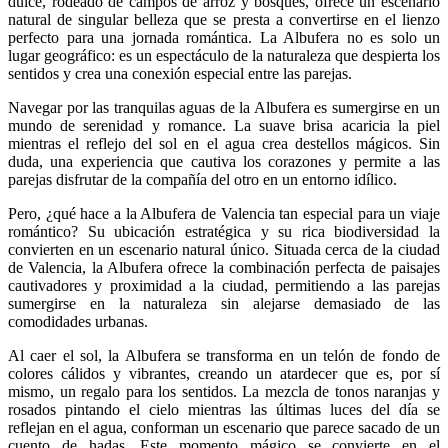
dulce, rodeado de campos de arroz y bosques, ofrece un escenario
natural de singular belleza que se presta a convertirse en el lienzo
perfecto para una jornada romántica. La Albufera no es solo un
lugar geográfico: es un espectáculo de la naturaleza que despierta los
sentidos y crea una conexión especial entre las parejas.
Navegar por las tranquilas aguas de la Albufera es sumergirse en un
mundo de serenidad y romance. La suave brisa acaricia la piel
mientras el reflejo del sol en el agua crea destellos mágicos. Sin
duda, una experiencia que cautiva los corazones y permite a las
parejas disfrutar de la compañía del otro en un entorno idílico.
Pero, ¿qué hace a la Albufera de Valencia tan especial para un viaje
romántico? Su ubicación estratégica y su rica biodiversidad la
convierten en un escenario natural único. Situada cerca de la ciudad
de Valencia, la Albufera ofrece la combinación perfecta de paisajes
cautivadores y proximidad a la ciudad, permitiendo a las parejas
sumergirse en la naturaleza sin alejarse demasiado de las
comodidades urbanas.
Al caer el sol, la Albufera se transforma en un telón de fondo de
colores cálidos y vibrantes, creando un atardecer que es, por sí
mismo, un regalo para los sentidos. La mezcla de tonos naranjas y
rosados pintando el cielo mientras las últimas luces del día se
reflejan en el agua, conforman un escenario que parece sacado de un
cuento de hadas. Este momento mágico se convierte en el