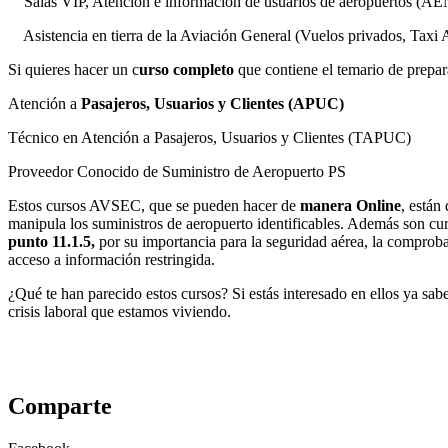
Salas VIP, Atención e información de usuarios de aeropuertos (A
Asistencia en tierra de la Aviación General (Vuelos privados, Taxi
Si quieres hacer un c
urso completo
que contiene el temario de prepar
Atención a
Pasajeros, Usuarios y Clientes (APUC)
Técnico en Atención a Pasajeros, Usuarios y Clientes (TAPUC)
Proveedor Conocido de Suministro de Aeropuerto PS
Estos cursos AVSEC, que se pueden hacer de
manera Online
, están
manipula los suministros de aeropuerto identificables. Además son cu
punto 11.1.5,
por su importancia para la seguridad aérea, la comproba
acceso a información restringida.
¿Qué te han parecido estos cursos? Si estás interesado en ellos ya sab
crisis laboral que estamos viviendo.
Comparte