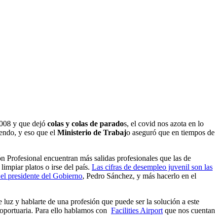
008 y que dejó
colas y colas de parado
s, el covid nos azota en lo
iendo, y eso que el
Ministerio de Trabaj
o aseguró que en tiempos de
ón Profesional encuentran más salidas profesionales que las de
impiar platos o irse del país.
Las cifras de desempleo juvenil son las
l presidente del Gobierno
, Pedro Sánchez, y más hacerlo en el
uz y hablarte de una profesión que puede ser la solución a este
roportuaria. Para ello hablamos con
Facilities Airport
que nos cuentan