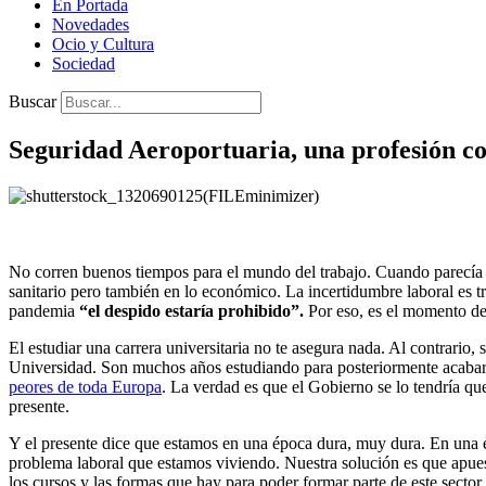
En Portada
Novedades
Ocio y Cultura
Sociedad
Buscar
Seguridad Aeroportuaria, una profesión co
No corren buenos tiempos para el mundo del trabajo. Cuando parecía
sanitario pero también en lo económico. La incertidumbre laboral es 
pandemia
“el despido estaría prohibido”.
Por eso, es el momento de
El estudiar una carrera universitaria no te asegura nada. Al contrario
Universidad. Son muchos años estudiando para posteriormente acabar cu
peores de toda Europa
. La verdad es que el Gobierno se lo tendría qu
presente.
Y el presente dice que estamos en una época dura, muy dura. En una é
problema laboral que estamos viviendo. Nuestra solución es que apue
los cursos y las formas que hay para poder formar parte de este sector.