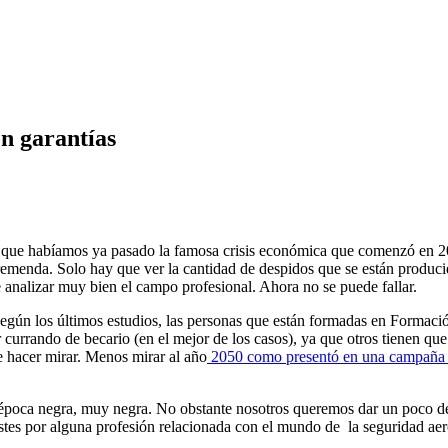
n garantías
 que habíamos ya pasado la famosa crisis económica que comenzó en 2
tremenda. Solo hay que ver la cantidad de despidos que se están produc
 analizar muy bien el campo profesional. Ahora no se puede fallar.
, según los últimos estudios, las personas que están formadas en Formaci
rrando de becario (en el mejor de los casos), ya que otros tienen que l
e hacer mirar. Menos mirar al año
2050 como presentó en una campaña e
poca negra, muy negra. No obstante nosotros queremos dar un poco de l
stes por alguna profesión relacionada con el mundo de la seguridad ae