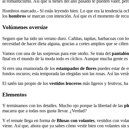
al romanticismo. Así que si tienes del año pasado te pueden valer, pero
Hombros marcado.- Sí estás leyendo bien. Lo que era la tendencia oche
los
hombros
se marcan con intención. Así que es el momento de recu
Volúmenes oversize
Seguro que ha sido un verano duro. Cañitas, tapitas, barbacoas con lo
necesidad de hacer dieta alguna, gracias a cortes amplios que se ciñen
Vamos con una de las sorpresas para este otoño. Se trata del
pantalón
final en el mundo de la moda todo es cíclico. Aunque mucha gente es or
Si eres una enamorada de los
estampados de flores
puedes estar de e
fondos oscuros; esta temporada las elegidas son las rosas. Así las ver
El satén tan propio de los
vestidos lenceros
más ligeros y festivos, h
Elementos
Y terminamos con los detalles. Mucho ojo porque la libertad de las
p
macarra que a todas nos gusta llevar. ¿Verdad?
Y el remate llega en forma de
Blusas con volantes
, vestidos con vola
viene. Así que, ahora que ya sabes cómo vestir bien con volantes si