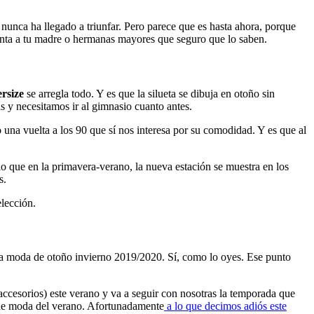
nunca ha llegado a triunfar. Pero parece que es hasta ahora, porque
unta a tu madre o hermanas mayores que seguro que lo saben.
rsize
se arregla todo. Y es que la silueta se dibuja en otoño sin
s y necesitamos ir al gimnasio cuanto antes.
 una vuelta a los 90 que sí nos interesa por su comodidad. Y es que al
io que en la primavera-verano, la nueva estación se muestra en los
s.
lección.
 la moda de otoño invierno 2019/2020. Sí, como lo oyes. Ese punto
 accesorios) este verano y va a seguir con nosotras la temporada que
a de moda del verano. Afortunadamente
a lo que decimos adiós este