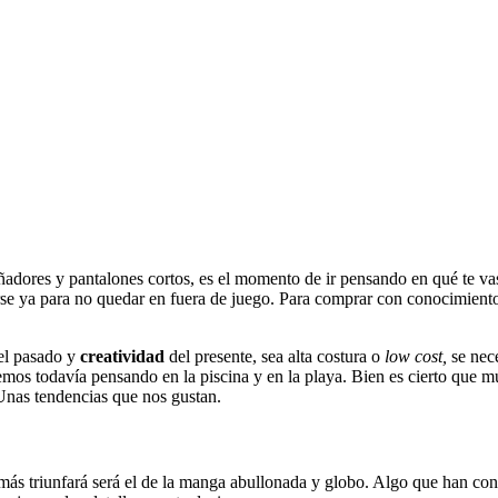
añadores y pantalones cortos, es el momento de ir pensando en qué te va
rarse ya para no quedar en fuera de juego. Para comprar con conocimiento
del pasado y
creatividad
del presente, sea alta costura o
low cost,
se nec
mos todavía pensando en la piscina y en la playa. Bien es cierto que mu
Unas tendencias que nos gustan.
ás triunfará será el de la manga abullonada y globo. Algo que han conve