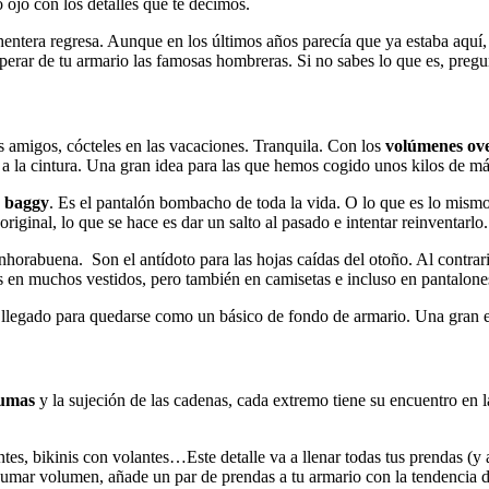
 ojo con los detalles que te decimos.
ntera regresa. Aunque en los últimos años parecía que ya estaba aquí, 
perar de tu armario las famosas hombreras. Si no sabes lo que es, preg
s amigos, cócteles en las vacaciones. Tranquila. Con los
volúmenes ove
 a la cintura. Una gran idea para las que hemos cogido unos kilos de má
 baggy
. Es el pantalón bombacho de toda la vida. O lo que es lo mismo
iginal, lo que se hace es dar un salto al pasado e intentar reinventarlo.
nhorabuena. Son el antídoto para las hojas caídas del otoño. Al contrar
ás en muchos vestidos, pero también en camisetas e incluso en pantalone
a llegado para quedarse como un básico de fondo de armario. Una gran e
lumas
y la sujeción de las cadenas, cada extremo tiene su encuentro en
ntes, bikinis con volantes…Este detalle va a llenar todas tus prendas (y
n sumar volumen, añade un par de prendas a tu armario con la tendenci