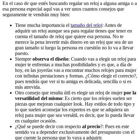
En el caso de que estés buscando regalar un reloj a alguna amiga o a
esa persona especial aquí vas a ver unos cuantos consejos que
seguramente te vendrán muy bien:
Tiene mucha importancia el
tamaño del reloj
: Antes de
adquirir un reloj aunque sea para regalar tienes que tener en
cuenta el tamaño de reloj que quiere esa persona. No te
merece la pena invertir más dinero en un reloj que sea de un
gran tamaño si luego la persona en cuestión no lo va a llevar
puesto.
Siempre
observa el diseño
: Cuando vas a elegir un reloj para
mujer te enfrentas a muchas posibilidades y es que, a día de
hoy, en las joyerías vas a encontrar muchos relojes para mujer
con infinitas prestaciones y formas. ¿Cómo elegir el correcto?,
pues tendrás que ver si tu amiga es delicada, sencilla o si es
más atrevida.
Otro consejo que resulta útil es elegir un reloj de mujer
por la
versatilidad del mismo
: Es cierto que los relojes suelen ser
piezas que mejoran cualquier look. Hay estilos de todo tipo y
lo que suelen aconsejar los expertos es que se adquiera un
reloj para mujer que sea versátil, es decir, que lo pueda llevar
en cualquier ocasión.
¿Qué se puede decir con respecto
al precio
?: Pues en este
sentido va a depender exclusivamente del presupuesto con el
que cuente la persona que lo vaya a adquirir.