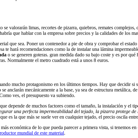
to se valorarán limas, recortes de pizarra, quiebros, remates complejos, 
bría que hablar con la empresa sobre precios y la calidades de los mat
rial que sea. Poner un contenedor a pie de obra y comprobar el estado d
esa te hará recomendaciones como la de instalar una lámina impermeabl
enda
o se generen goteras. gran medida dado su bajo coste y es por qué ha
eras. Normalmente el metro cuadrado está a unos 8 euros.
ando mucho protagonismo en los últimos tiempos. Hay que decidir si se
 se anclarán mecánicamente a la base, ya sea de estructura metálica, d
Como ves, el presupuesto va subiendo.
que depende de muchos factores como el tamaño, la instalación y el tip
urar una perfecta impermeabilidad del tejado, la pizarra protege de la 
, que es la que más se suele ver en cualquier tejado, el precio oscila ent
ón más económica de lo que pueda parecer a primera vista, si tenemos e
productor mundial de este material
.