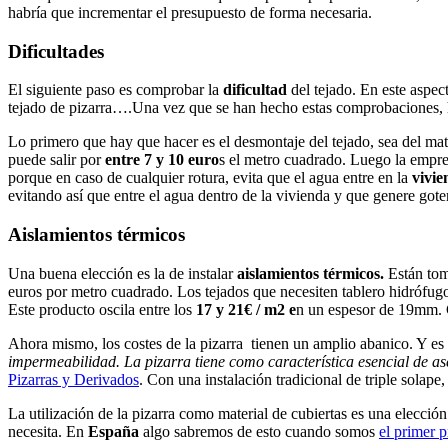
habría que incrementar el presupuesto de forma necesaria.
Dificultades
El siguiente paso es comprobar la
dificultad
del tejado. En este aspec
tejado de pizarra….Una vez que se han hecho estas comprobaciones, ha
Lo primero que hay que hacer es el desmontaje del tejado, sea del mate
puede salir por
entre 7 y 10 euro
s el metro cuadrado. Luego la empr
porque en caso de cualquier rotura, evita que el agua entre en la
vivi
evitando así que entre el agua dentro de la vivienda y que genere got
Aislamientos térmicos
Una buena elección es la de instalar
aislamientos térmicos.
Están tom
euros por metro cuadrado. Los tejados que necesiten tablero hidrófugo
Este producto oscila entre los
17 y 21€ / m2 e
n un espesor de 19mm. 
Ahora mismo, los costes de la pizarra tienen un amplio abanico. Y es 
impermeabilidad. La pizarra tiene como característica esencial de aseg
Pizarras y Derivados
. Con una instalación tradicional de triple solape
La utilización de la pizarra como material de cubiertas es una elecci
necesita. En
España
algo sabremos de esto cuando somos
el primer 