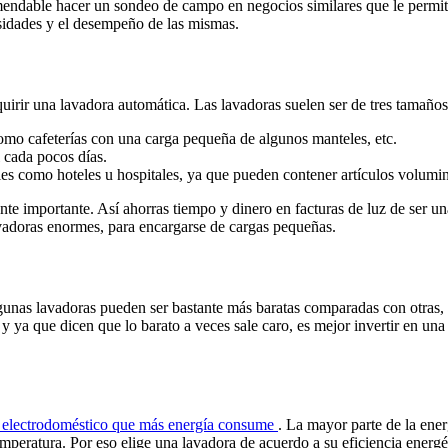
ndable hacer un sondeo de campo en negocios similares que le permitan
esidades y el desempeño de las mismas.
uirir una lavadora automática. Las lavadoras suelen ser de tres tamaños
omo cafeterías con una carga pequeña de algunos manteles, etc.
 cada pocos días.
s como hoteles u hospitales, ya que pueden contener artículos volumin
e importante. Así ahorras tiempo y dinero en facturas de luz de ser una
vadoras enormes, para encargarse de cargas pequeñas.
unas lavadoras pueden ser bastante más baratas comparadas con otras, a
y ya que dicen que lo barato a veces sale caro, es mejor invertir en un
el electrodoméstico que más energía consume
. La mayor parte de la ener
peratura. Por eso elige una lavadora de acuerdo a su eficiencia energéti