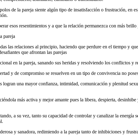
polos de la pareja siente algún tipo de insatisfacción o frustración, en 
ión.
rar esos resentimientos y a que la relación permanezca con más brillo 
la pareja
odas las relaciones al principio, haciendo que perdure en el tiempo y qu
desafiantes que afrontan las parejas
onal en la pareja, sanando sus heridas y resolviendo los conflictos y r
ibertad y de compromiso se resuelven en un tipo de convivencia no pos
logran una mayor confianza, intimidad, comunicación y plenitud sexual 
iéndola más activa y mejor amante pues la libera, despierta, desinhib
ando, a su vez, tanto su capacidad de controlar y canalizar la energía 
l.
oderosa y sanadora, redimiendo a la pareja tanto de inhibiciones y frust