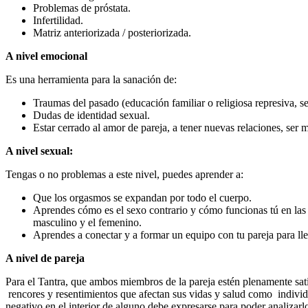
Problemas de próstata.
Infertilidad.
Matriz anteriorizada / posteriorizada.
A nivel emocional
Es una herramienta para la sanación de:
Traumas del pasado (educación familiar o religiosa represiva, se
Dudas de identidad sexual.
Estar cerrado al amor de pareja, a tener nuevas relaciones, ser 
A nivel sexual:
Tengas o no problemas a este nivel, puedes aprender a:
Que los orgasmos se expandan por todo el cuerpo.
Aprendes cómo es el sexo contrario y cómo funcionas tú en las
masculino y el femenino.
Aprendes a conectar y a formar un equipo con tu pareja para lle
A nivel de pareja
Para el Tantra, que ambos miembros de la pareja estén plenamente sati
rencores y resentimientos que afectan sus vidas y salud como individu
negativo en el interior de alguno debe expresarse para poder analizarl