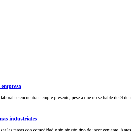
a empresa
laboral se encuentra siempre presente, pese a que no se hable de él de 
inas industriales
ar las tareas con comodidad y sin ningún tipo de inconveniente. Antes 