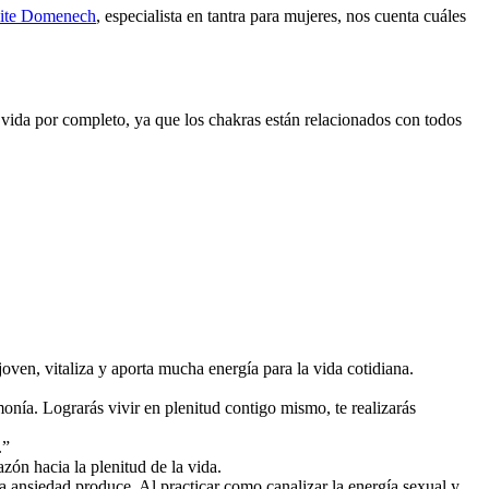
ite Domenech
, especialista en tantra para mujeres, nos cuenta cuáles
tu vida por completo, ya que los chakras están relacionados con todos
oven, vitaliza y aporta mucha energía para la vida cotidiana.
nía. Lograrás vivir en plenitud contigo mismo, te realizarás
.”
zón hacia la plenitud de la vida.
ta ansiedad produce. Al practicar como canalizar la energía sexual y