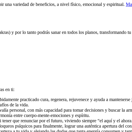
bir una variedad de beneficios, a nivel físico, emocional y espiritual.
Ma
chakras) y por lo tanto podrás sanar en todos los planos, transformando 
as en ti:
ebidamente practicado cura, regenera, rejuvenece y ayuda a mantenerse j
fíos de la vida.
alía personal, con más capacidad para tomar decisiones y buscar la armo
 armonía entre cuerpo-mente-emociones y espíritu.
ni tener que renunciar por el futuro, viviendo siempre “el aquí y el ahora
oqueos psíquicos para finalmente, lograr una auténtica apertura del cora
 certeza a tu vida y alejando las dudas que tanta energía consumen y tan