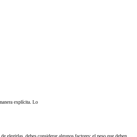
manera explícita. Lo
de elegirlas, debes considerar algunos factores: el peso que deben