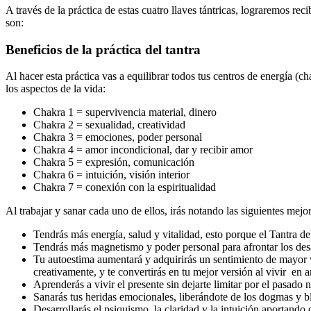
A través de la práctica de estas cuatro llaves tántricas, lograremos reci
son:
Beneficios de la práctica del tantra
Al hacer esta práctica vas a equilibrar todos tus centros de energía (
los aspectos de la vida:
Chakra 1 = supervivencia material, dinero
Chakra 2 = sexualidad, creatividad
Chakra 3 = emociones, poder personal
Chakra 4 = amor incondicional, dar y recibir amor
Chakra 5 = expresión, comunicación
Chakra 6 = intuición, visión interior
Chakra 7 = conexión con la espiritualidad
Al trabajar y sanar cada uno de ellos, irás notando las siguientes mejor
Tendrás más energía, salud y vitalidad, esto porque el Tantra d
Tendrás más magnetismo y poder personal para afrontar los desa
Tu autoestima aumentará y adquirirás un sentimiento de mayor v
creativamente, y te convertirás en tu mejor versión al vivir en
Aprenderás a vivir el presente sin dejarte limitar por el pasado 
Sanarás tus heridas emocionales, liberándote de los dogmas y bl
Desarrollarás el psiquismo, la claridad y la intuición aportando