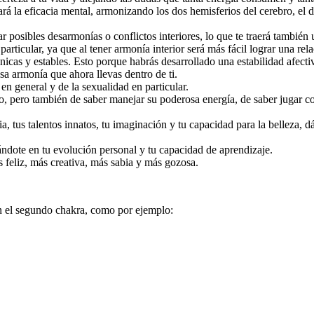
rá la eficacia mental, armonizando los dos hemisferios del cerebro, el de
nar posibles desarmonías o conflictos interiores, lo que te traerá tamb
 particular, ya que al tener armonía interior será más fácil lograr una re
mónicas y estables. Esto porque habrás desarrollado una estabilidad afect
sa armonía que ahora llevas dentro de ti.
en general y de la sexualidad en particular.
, pero también de saber manejar su poderosa energía, de saber jugar con 
cia, tus talentos innatos, tu imaginación y tu capacidad para la belleza
ndote en tu evolución personal y tu capacidad de aprendizaje.
 feliz, más creativa, más sabia y más gozosa.
n el segundo chakra, como por ejemplo: