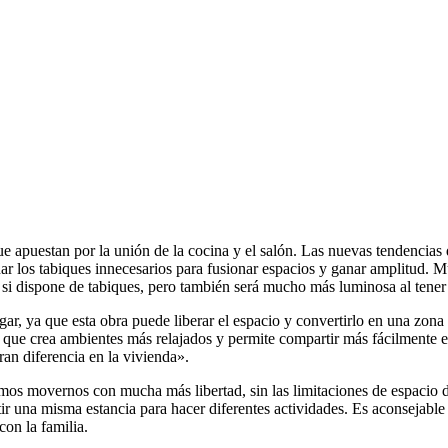
ue apuestan por la unión de la cocina y el salón. Las nuevas tendencia
ar los tabiques innecesarios para fusionar espacios y ganar amplitud. M
 si dispone de tabiques, pero también será mucho más luminosa al tener
ogar, ya que esta obra puede liberar el espacio y convertirlo en una zo
 lo que crea ambientes más relajados y permite compartir más fácilmente
ran diferencia en la vivienda».
s movernos con mucha más libertad, sin las limitaciones de espacio de
r una misma estancia para hacer diferentes actividades. Es aconsejable t
on la familia.