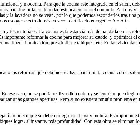
ncional y moderna. Para que la cocina esté integrada en el salón, debe
os para lograr la continuidad estética en todo el conjunto. Al convivir
as y la lavadora no se vean, por lo que podemos esconderlos tras una p
emos escoger electrodomésticos con certificado energético A o A+.
ina y los materiales. La cocina es la estancia más demandada en las ref
 Es importante reformar la cocina para mejorar su estado, y optimizar el
er una buena iluminación, prescindir de tabiques, etc. En las viviendas
cado las reformas que debemos realizar para unir la cocina con el salón
n ese caso, no se podría realizar dicha obra y se tendrían que elegir o
ealizar unas grandes aperturas. Pero si no existiera ningún problema en 
dejará un hueco que se debe corregir con llana y pintura. Es importante 
iques logra, al instante, más profundidad. Con esta obra se eliminan los